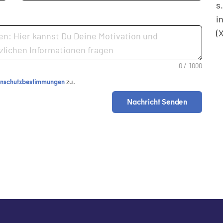
s
i
(
nschutzbestimmungen
zu.
Nachricht Senden