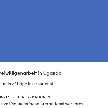
reiwilligenarbeit in Uganda
ounds of Hope international
USÄTZLICHE INFORMATIONEN
ttps://soundsofhopeinternational.wordpres