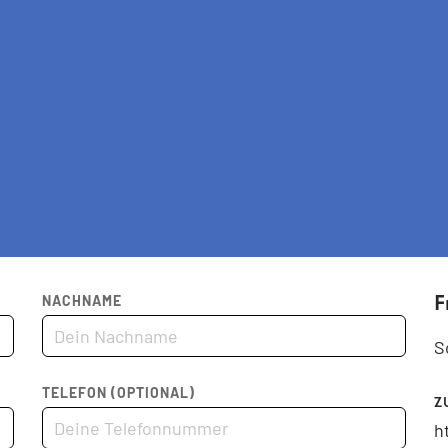
n
F
NACHNAME
S
TELEFON (OPTIONAL)
Z
h